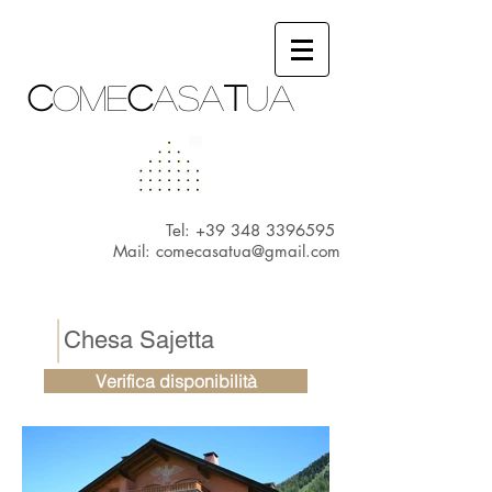
c
ome
c
asa
t
ua
Tel:
+39 348 3396595
Mail:
comecasatua@gmail.com
Chesa Sajetta
Verifica disponibilità