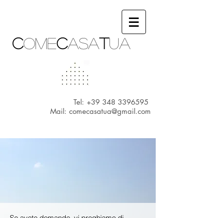
c
ome
c
asa
t
ua
Tel:
+39 348 3396595
Mail:
comecasatua@gmail.com
Se avete domande, vi preghiamo di